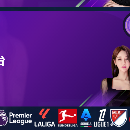
我们的产品