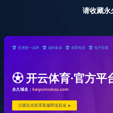
网站首页
开云
您要找哪一类开云app下注（中国）有限公司？
所有产品
品类
按品类类别查找