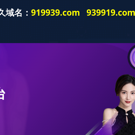
app下注（中国）有限公司
产品
开云app下注（中国
色系
按色系类别查找