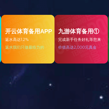
消费者打造现代开云app下注（中国）有限公